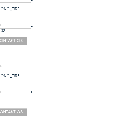
I
LONG_TIRE
L
EL
802
ONTAKT OS
L
KE
I
LONG_TIRE
T
EL
L
2
ONTAKT OS