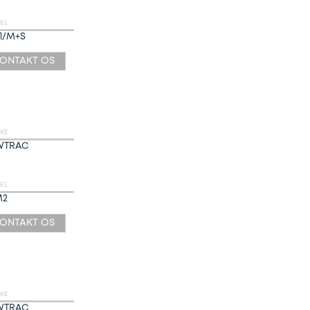
EL
1/M+S
ONTAKT OS
KE
WTRAC
EL
M2
ONTAKT OS
KE
WTRAC