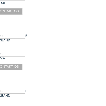
D01
ONTAKT OS
E
KE
OBAND
EL
/ZA
ONTAKT OS
E
KE
OBAND