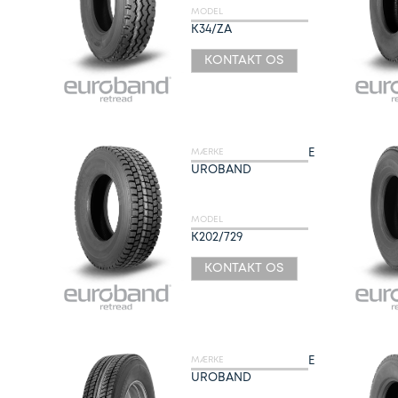
MODEL
K34/ZA
KONTAKT OS
E
MÆRKE
UROBAND
MODEL
K202/729
KONTAKT OS
E
MÆRKE
UROBAND