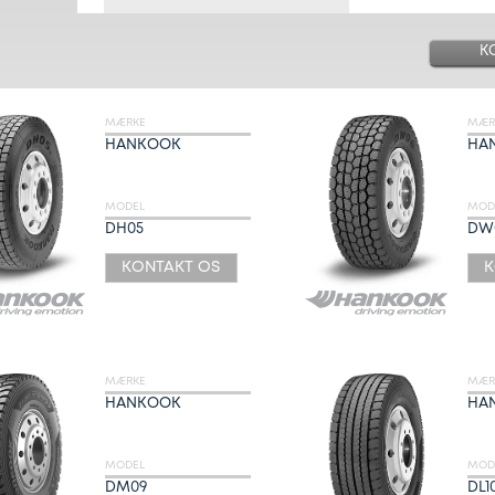
K
MÆRKE
MÆR
HANKOOK
HA
MODEL
MOD
DH05
DW
KONTAKT OS
K
MÆRKE
MÆR
HANKOOK
HA
MODEL
MOD
DM09
DL1