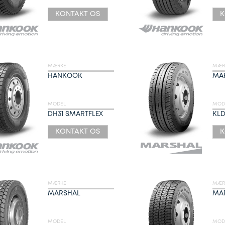
KONTAKT OS
K
MÆRKE
MÆR
HANKOOK
MA
MODEL
MOD
DH31 SMARTFLEX
KLD
KONTAKT OS
K
MÆRKE
MÆR
MARSHAL
MA
MODEL
MOD