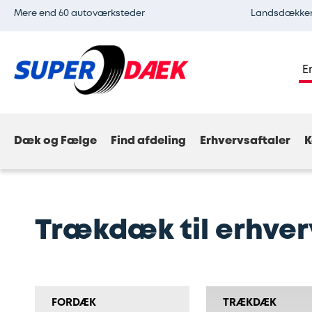
Mere end 60 autoværksteder
Landsdækkend
E
Dæk og Fælge
Find afdeling
Erhvervsaftaler
K
Trækdæk til erhver
FORDÆK
TRÆKDÆK