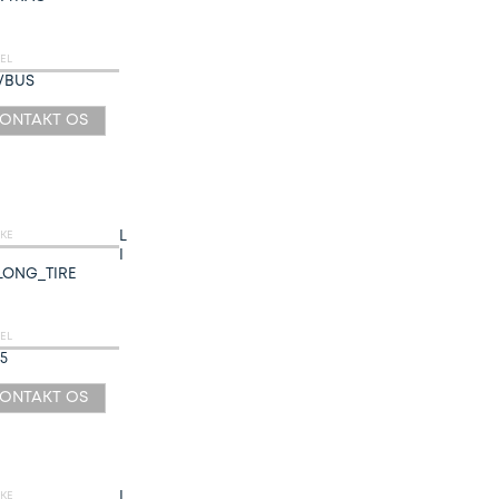
EL
/BUS
ONTAKT OS
L
KE
I
LONG_TIRE
EL
5
ONTAKT OS
L
KE