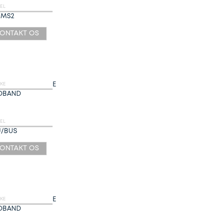
EL
/MS2
ONTAKT OS
E
KE
OBAND
EL
U/BUS
ONTAKT OS
E
KE
OBAND