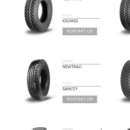
MODEL
K51/MS2
KONTAKT OS
MÆRKE
NEWTRAC
MODEL
SAM/ZY
KONTAKT OS
L
MÆRKE