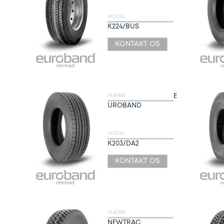
MODEL
K224/BUS
KONTAKT OS
E
MÆRKE
UROBAND
MODEL
K203/DA2
KONTAKT OS
MÆRKE
NEWTRAC