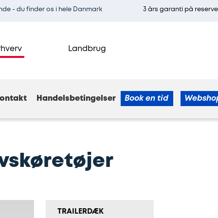
e - du finder os i hele Danmark
3 års garanti på reserv
rhverv
Landbrug
ontakt
Handelsbetingelser
Book en tid
Websho
vskøretøjer
TRAILERDÆK