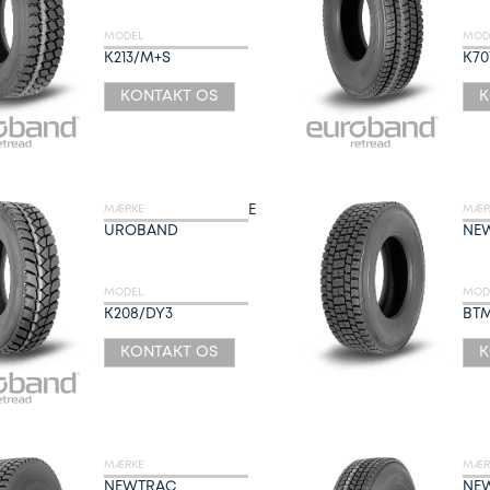
MODEL
MOD
K213/M+S
K70
KONTAKT OS
K
E
MÆRKE
MÆR
UROBAND
NE
MODEL
MOD
K208/DY3
BT
KONTAKT OS
K
MÆRKE
MÆR
NEWTRAC
NE