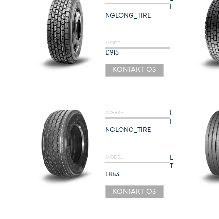
I
NGLONG_TIRE
MODEL
D915
KONTAKT OS
L
MÆRKE
I
NGLONG_TIRE
L
MODEL
T
L863
KONTAKT OS