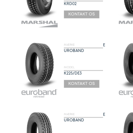
KRD02
KONTAKT OS
E
MÆRKE
UROBAND
MODEL
K225/DE3
KONTAKT OS
E
MÆRKE
UROBAND