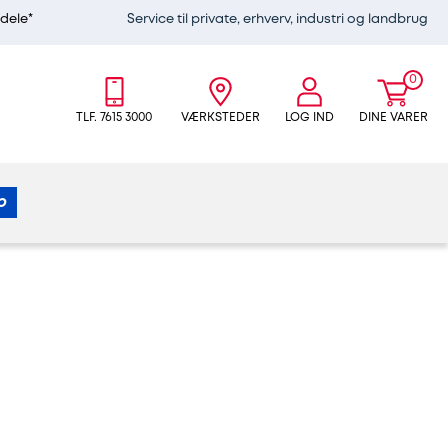
edele*
Service til private, erhverv, industri og landbrug
0
TLF. 7615 3000
VÆRKSTEDER
LOG IND
DINE VARER
p