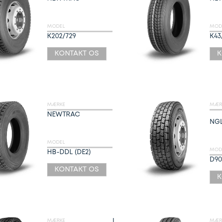
MODEL
MOD
K202/729
K43
KONTAKT OS
K
MÆRKE
MÆR
NEWTRAC
NG
MODEL
MOD
HB-DDL (DE2)
D90
KONTAKT OS
K
L
MÆRKE
MÆR