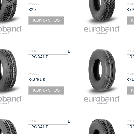
MODEL
MOD
K215
K51
KONTAKT OS
K
E
MÆRKE
MÆR
UROBAND
UR
MODEL
MOD
K43/BUS
KZ
KONTAKT OS
K
E
MÆRKE
MÆR
UROBAND
UR