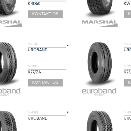
KRD50
KW
KONTAKT OS
K
E
MÆRKE
MÆR
UROBAND
UR
MODEL
MOD
K27/ZA
K25
KONTAKT OS
K
E
MÆRKE
MÆR
UROBAND
UR