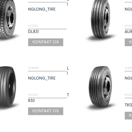
I
NGLONG_TIRE
NG
MODEL
MOD
DL831
AU
KONTAKT OS
K
L
MÆRKE
MÆR
I
NGLONG_TIRE
NG
T
MODEL
MOD
830
T81
KONTAKT OS
K