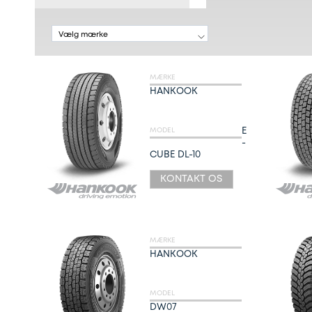
MÆRKE
HANKOOK
E
MODEL
-
CUBE DL-10
KONTAKT OS
MÆRKE
HANKOOK
MODEL
DW07