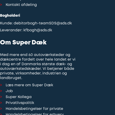
Kontakt afdeling
Bogholderi
Kunde:
debitorbogh-teamSDS@sds.dk
Leverandør:
kfbogh@sds.dk
Om Super Dæk
Med mere end 60 autoværksteder og
dækcentre fordelt over hele landet er vi
i dag en af Danmarks største dæk- og
autoværkstedskæder. Vi betjener både
private, virksomheder, industrien og
landbruget.
Læs mere om Super Dæk
Job
Super Kollega
Privatlivspolitik
Handelsbetingelser for private
Handelsbetingelser for erhverv