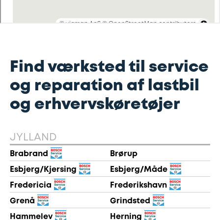
Find værksted til service
og reparation af lastbil
og erhvervskøretøjer
JYLLAND
Brabrand
Brørup
Esbjerg/Kjersing
Esbjerg/Måde
Fredericia
Frederikshavn
Grenå
Grindsted
Hammelev
Herning