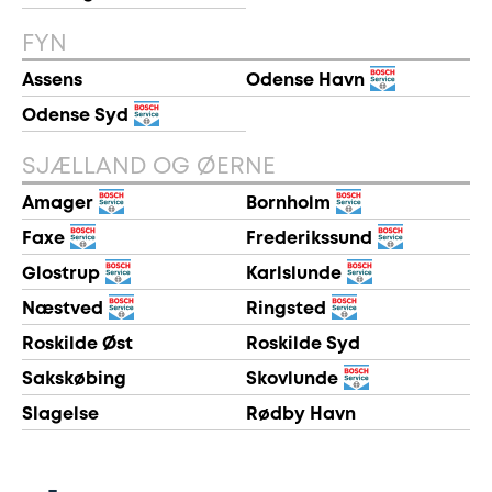
FYN
Assens
Odense Havn
Odense Syd
SJÆLLAND OG ØERNE
Amager
Bornholm
Faxe
Frederikssund
Glostrup
Karlslunde
Næstved
Ringsted
Roskilde Øst
Roskilde Syd
Sakskøbing
Skovlunde
Slagelse
Rødby Havn