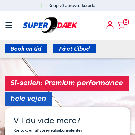
Knap 70 autoværksteder
rhvervsaftaler
Super
Dæk
×
×
×
Dæk
og
0
☰
Dæk
Truckdæk
Breakdown
ervice
Fælge
og
service
Regummierede
Fælge
Book en tid
Få et tilbud
dæk
Kundeaftale
Find
til
Varevognsdæk
afdeling
lastvogne
51-serien: Premium performance
Busdæk
Erhvervsaftaler
Mekanisk
kundeaftale
hele vejen
Lastvognsdæk
Kontakt
Dækrapport
Vil du vide mere?
Fordæk
Handelsbetingelser
Kontakt en af vores salgskonsulenter