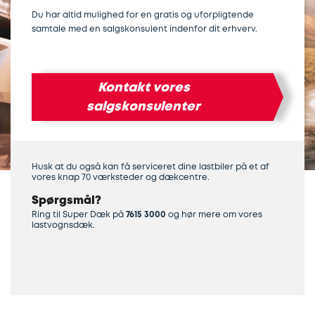
Trækdæk
Privat
Du har altid mulighed for en gratis og uforpligtende
samtale med en salgskonsulent indenfor dit erhverv.
Trailerdæk
Erhverv
Hankook
Kontakt vores
Landbrug
salgskonsulenter
51-
serie
Husk at du også kan få serviceret dine lastbiler på et af
Leasing
vores knap 70 værksteder og dækcentre.
og
Spørgsmål?
partnere
Ring til Super Dæk på
7615 3000
og hør mere om vores
lastvognsdæk.