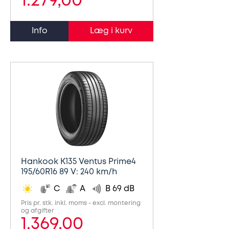
1.279,00
Info
Hankook K135 Ventus Prime4
195/60R16 89 V: 240 km/h
C
A
B 69 dB
Pris pr. stk. inkl. moms - excl. montering
og afgifter
1.369,00