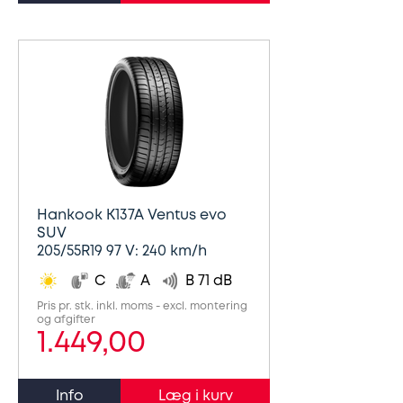
Hankook K137A Ventus evo
SUV
205/55R19 97 V: 240 km/h
C
A
B 71 dB
Pris pr. stk. inkl. moms - excl. montering
og afgifter
1.449,00
Info