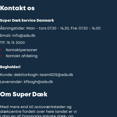
Kontakt os
Super Dæk Service Danmark
Åbningstider: Man - tors 07.30 - 16.30, Fre: 07.30 - 16.00
Email:
info@sds.dk
Tlf:
76 15 3000
Kontaktpersoner
Kontakt afdeling
Bogholderi
Kunde:
debitorbogh-teamSDS@sds.dk
Leverandør:
kfbogh@sds.dk
Om Super Dæk
Med mere end 60 autoværksteder og
dækcentre fordelt over hele landet er vi
i dag en af Danmarks største dæk- og