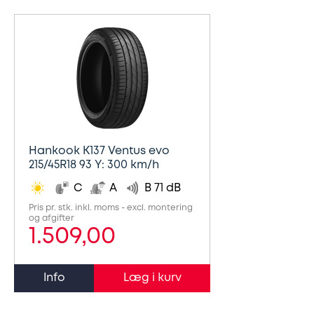
Hankook K137 Ventus evo
215/45R18 93 Y: 300 km/h
C
A
B 71 dB
Pris pr. stk. inkl. moms - excl. montering
og afgifter
1.509,00
Info