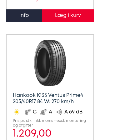
Info
Hankook K135 Ventus Prime4
205/40R17 84 W: 270 km/h
C
A
A 69 dB
Pris pr. stk. inkl. moms - excl. montering
og afgifter
1.209,00