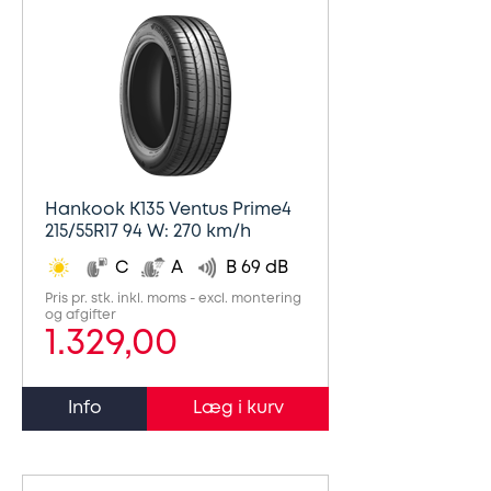
Hankook K135 Ventus Prime4
215/55R17 94 W: 270 km/h
C
A
B 69 dB
Pris pr. stk. inkl. moms - excl. montering
og afgifter
1.329,00
Info