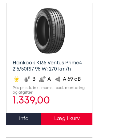
Hankook K135 Ventus Prime4
215/50R17 95 W: 270 km/h
B
A
A 69 dB
Pris pr. stk. inkl. moms - excl. montering
og afgifter
1.339,00
Info