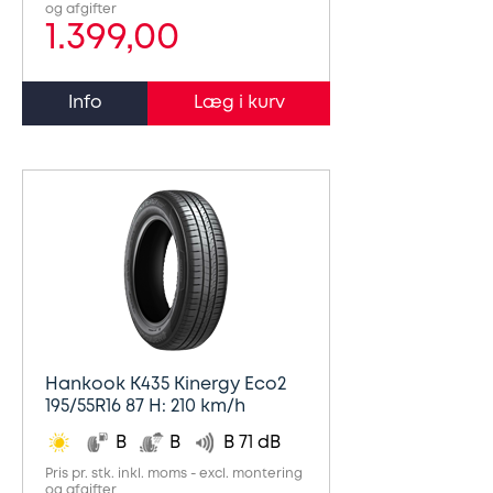
og afgifter
1.399,00
Info
Hankook K435 Kinergy Eco2
195/55R16 87 H: 210 km/h
B
B
B 71 dB
Pris pr. stk. inkl. moms - excl. montering
og afgifter