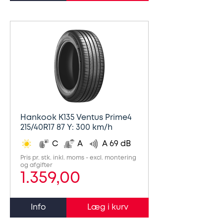
Hankook K135 Ventus Prime4
215/40R17 87 Y: 300 km/h
C
A
A 69 dB
Pris pr. stk. inkl. moms - excl. montering
og afgifter
1.359,00
Info