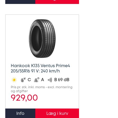
Hankook K135 Ventus Prime4
205/55R16 91 V: 240 km/h
C
A
B 69 dB
Pris pr. stk. inkl. moms - excl. montering
og afgifter
929,00
Info