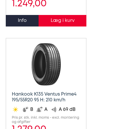
1.249,00
Info
Hankook K135 Ventus Prime4
195/55R20 95 H: 210 km/h
B
A
A 69 dB
Pris pr. stk. inkl. moms - excl. montering
og afgifter