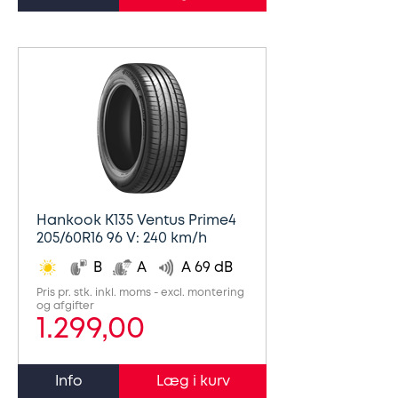
Hankook K135 Ventus Prime4
205/60R16 96 V: 240 km/h
B
A
A 69 dB
Pris pr. stk. inkl. moms - excl. montering
og afgifter
1.299,00
Info