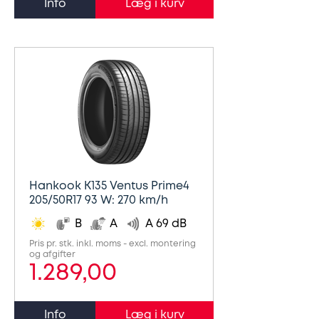
Info
Hankook K135 Ventus Prime4
205/50R17 93 W: 270 km/h
B
A
A 69 dB
Pris pr. stk. inkl. moms - excl. montering
og afgifter
1.289,00
Info