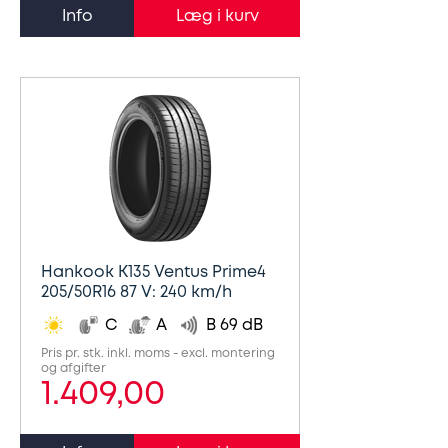
Info
Hankook K135 Ventus Prime4
205/50R16 87 V: 240 km/h
C
A
B 69 dB
Pris pr. stk. inkl. moms - excl. montering
og afgifter
1.409,00