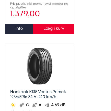
Synstjek
stenslag
Pris pr. stk. inkl. moms - excl. montering
og afgifter
1.379,00
Trailer
Serviceeftersyn
Info
Vinterdæk
4
hjulsudmåling
Støddæmpere
og
fjedre
Tandrem
Hankook K135 Ventus Prime4
Trailertjek
195/45R16 84 V: 240 km/h
C
A
A 69 dB
Serviceaftale