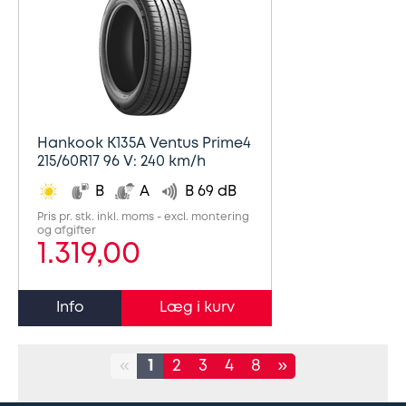
Hankook K135A Ventus Prime4
215/60R17 96 V: 240 km/h
B
A
B 69 dB
Pris pr. stk. inkl. moms - excl. montering
og afgifter
1.319,00
Info
«
1
2
3
4
8
»