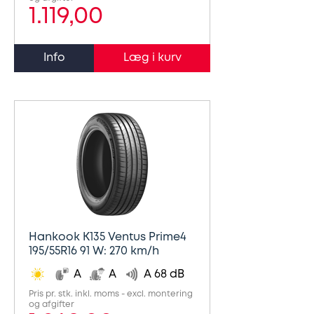
1.119,00
Info
Hankook K135 Ventus Prime4
195/55R16 91 W: 270 km/h
A
A
A 68 dB
Pris pr. stk. inkl. moms - excl. montering
og afgifter