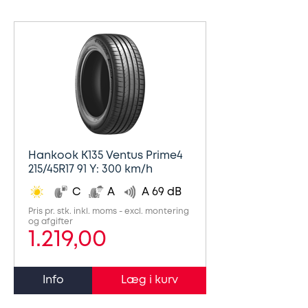
Hankook K135 Ventus Prime4
215/45R17 91 Y: 300 km/h
C
A
A 69 dB
Pris pr. stk. inkl. moms - excl. montering
og afgifter
1.219,00
Info