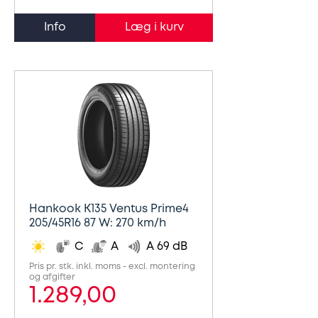
Info
Hankook K135 Ventus Prime4
205/45R16 87 W: 270 km/h
C
A
A 69 dB
Pris pr. stk. inkl. moms - excl. montering
og afgifter
1.289,00