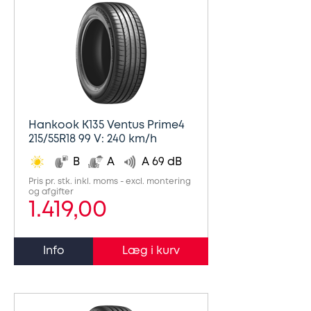
Hankook K135 Ventus Prime4
215/55R18 99 V: 240 km/h
B
A
A 69 dB
Pris pr. stk. inkl. moms - excl. montering
og afgifter
1.419,00
Info