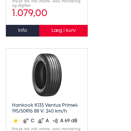
Pris pr. stk. inkl. moms - excl. montering
og afgifter
1.079,00
Udstødning
Info
SDS
Mobilitet
Fdm
kvalitetskontrol
Finansiering
Se
Hankook K135 Ventus Prime4
alle
195/50R16 88 V: 240 km/h
services
C
A
A 69 dB
her
Pris pr. stk. inkl. moms - excl. montering