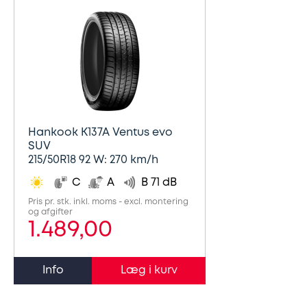
Hankook K137A Ventus evo
SUV
215/50R18 92 W: 270 km/h
C
A
B 71 dB
Pris pr. stk. inkl. moms - excl. montering
og afgifter
1.489,00
Info