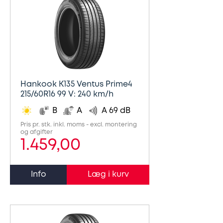
Hankook K135 Ventus Prime4
215/60R16 99 V: 240 km/h
B
A
A 69 dB
Pris pr. stk. inkl. moms - excl. montering
og afgifter
1.459,00
Info