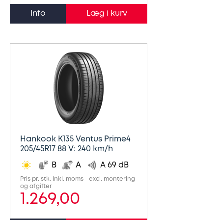
Info
Hankook K135 Ventus Prime4
205/45R17 88 V: 240 km/h
B
A
A 69 dB
Pris pr. stk. inkl. moms - excl. montering
og afgifter
1.269,00