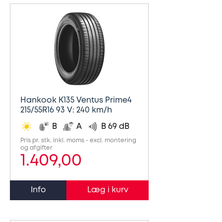
Hankook K135 Ventus Prime4
215/55R16 93 V: 240 km/h
B
A
B 69 dB
Pris pr. stk. inkl. moms - excl. montering
og afgifter
1.409,00
Info