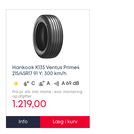
Hankook K135 Ventus Prime4
215/45R17 91 Y: 300 km/h
C
A
A 69 dB
Pris pr. stk. inkl. moms - excl. montering
og afgifter
1.219,00
Info