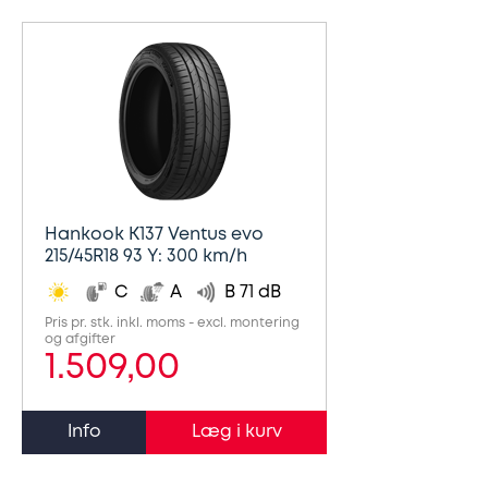
Hankook K137 Ventus evo
215/45R18 93 Y: 300 km/h
C
A
B 71 dB
Pris pr. stk. inkl. moms - excl. montering
og afgifter
1.509,00
Info