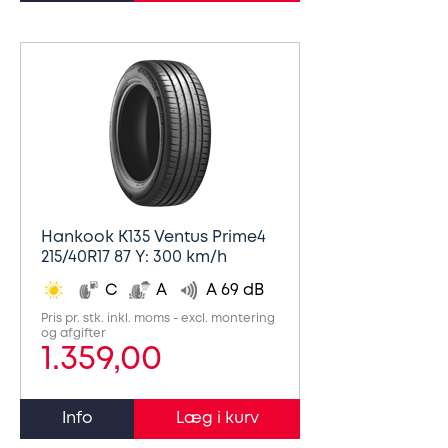
Hankook K135 Ventus Prime4
215/40R17 87 Y: 300 km/h
C
A
A 69 dB
Pris pr. stk. inkl. moms - excl. montering
og afgifter
1.359,00
Info