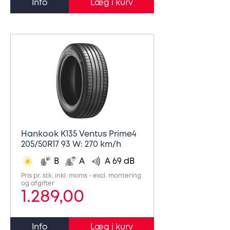
Info
Hankook K135 Ventus Prime4
205/50R17 93 W: 270 km/h
B
A
A 69 dB
Pris pr. stk. inkl. moms - excl. montering
og afgifter
1.289,00
Info