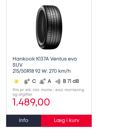
Hankook K137A Ventus evo
SUV
215/50R18 92 W: 270 km/h
C
A
B 71 dB
Pris pr. stk. inkl. moms - excl. montering
og afgifter
1.489,00
Info