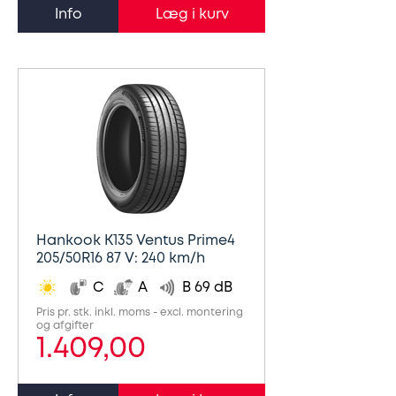
Info
Hankook K135 Ventus Prime4
205/50R16 87 V: 240 km/h
C
A
B 69 dB
Pris pr. stk. inkl. moms - excl. montering
og afgifter
1.409,00