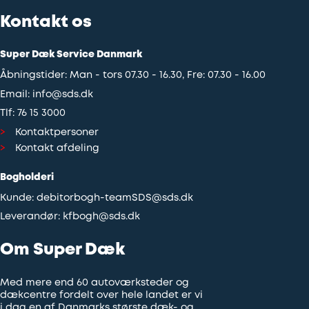
Kontakt os
Super Dæk Service Danmark
Åbningstider: Man - tors 07.30 - 16.30, Fre: 07.30 - 16.00
Email:
info@sds.dk
Tlf:
76 15 3000
Kontaktpersoner
Kontakt afdeling
Bogholderi
Kunde:
debitorbogh-teamSDS@sds.dk
Leverandør:
kfbogh@sds.dk
Om Super Dæk
Med mere end 60 autoværksteder og
dækcentre fordelt over hele landet er vi
i dag en af Danmarks største dæk- og