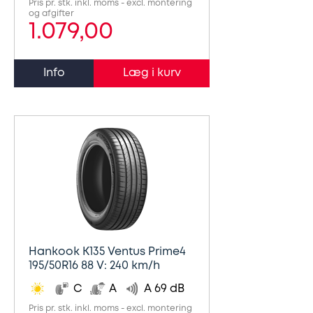
Pris pr. stk. inkl. moms - excl. montering
og afgifter
1.079,00
Udstødning
Info
SDS
Mobilitet
Fdm
kvalitetskontrol
Finansiering
Se
Hankook K135 Ventus Prime4
alle
195/50R16 88 V: 240 km/h
services
C
A
A 69 dB
her
Pris pr. stk. inkl. moms - excl. montering