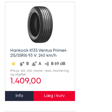
Hankook K135 Ventus Prime4
215/55R16 93 V: 240 km/h
B
A
B 69 dB
Pris pr. stk. inkl. moms - excl. montering
og afgifter
1.409,00
Info