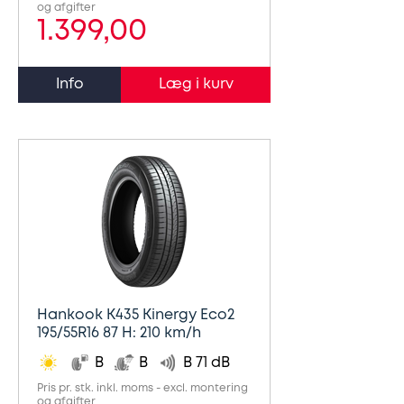
og afgifter
1.399,00
Info
Hankook K435 Kinergy Eco2
195/55R16 87 H: 210 km/h
B
B
B 71 dB
Pris pr. stk. inkl. moms - excl. montering
og afgifter