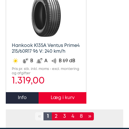
Hankook K135A Ventus Prime4
215/60R17 96 V: 240 km/h
B
A
B 69 dB
Pris pr. stk. inkl. moms - excl. montering
og afgifter
1.319,00
Info
«
1
2
3
4
8
»