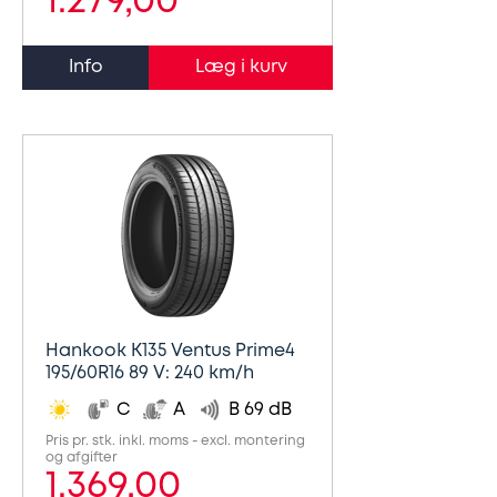
1.279,00
Info
Hankook K135 Ventus Prime4
195/60R16 89 V: 240 km/h
C
A
B 69 dB
Pris pr. stk. inkl. moms - excl. montering
og afgifter
1.369,00