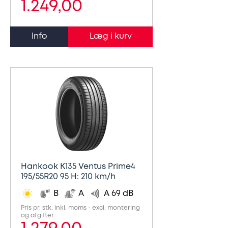
1.249,00
Info
Hankook K135 Ventus Prime4
195/55R20 95 H: 210 km/h
B
A
A 69 dB
Pris pr. stk. inkl. moms - excl. montering
og afgifter