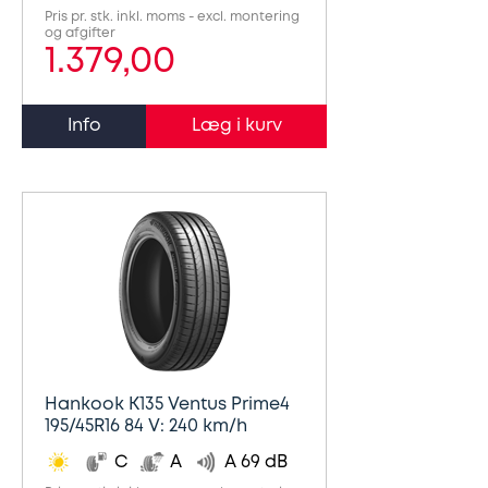
Synstjek
stenslag
Pris pr. stk. inkl. moms - excl. montering
og afgifter
1.379,00
Trailer
Serviceeftersyn
Info
Vinterdæk
4
hjulsudmåling
Støddæmpere
og
fjedre
Tandrem
Hankook K135 Ventus Prime4
Trailertjek
195/45R16 84 V: 240 km/h
C
A
A 69 dB
Serviceaftale