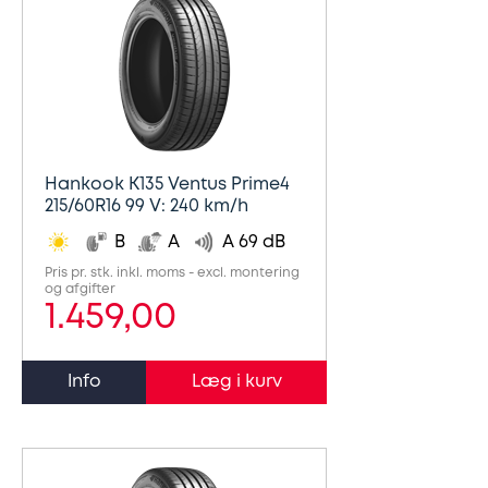
Hankook K135 Ventus Prime4
215/60R16 99 V: 240 km/h
B
A
A 69 dB
Pris pr. stk. inkl. moms - excl. montering
og afgifter
1.459,00
Info