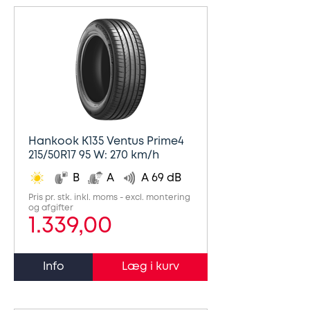
Hankook K135 Ventus Prime4
215/50R17 95 W: 270 km/h
B
A
A 69 dB
Pris pr. stk. inkl. moms - excl. montering
og afgifter
1.339,00
Info