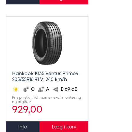
Hankook K135 Ventus Prime4
205/55R16 91 V: 240 km/h
C
A
B 69 dB
Pris pr. stk. inkl. moms - excl. montering
og afgifter
929,00
Info