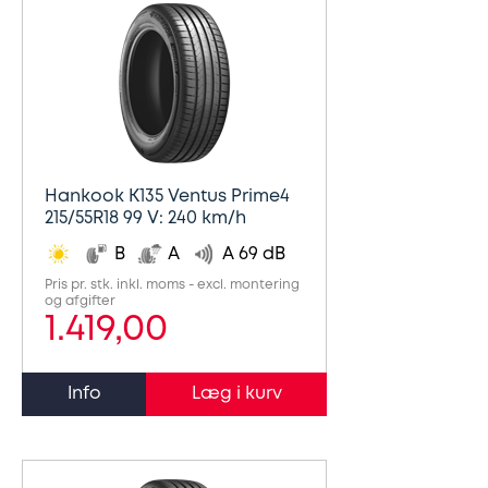
Hankook K135 Ventus Prime4
215/55R18 99 V: 240 km/h
B
A
A 69 dB
Pris pr. stk. inkl. moms - excl. montering
og afgifter
1.419,00
Info