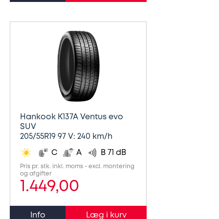
Hankook K137A Ventus evo
SUV
205/55R19 97 V: 240 km/h
C
A
B 71 dB
Pris pr. stk. inkl. moms - excl. montering
og afgifter
1.449,00
Info