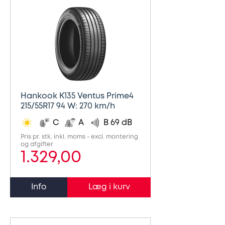
Hankook K135 Ventus Prime4
215/55R17 94 W: 270 km/h
C
A
B 69 dB
Pris pr. stk. inkl. moms - excl. montering
og afgifter
1.329,00
Info