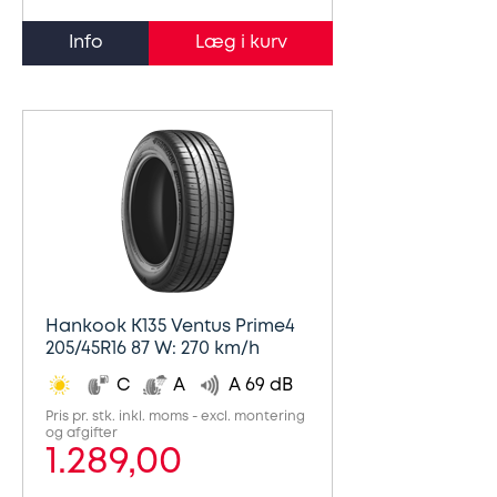
Info
Hankook K135 Ventus Prime4
205/45R16 87 W: 270 km/h
C
A
A 69 dB
Pris pr. stk. inkl. moms - excl. montering
og afgifter
1.289,00