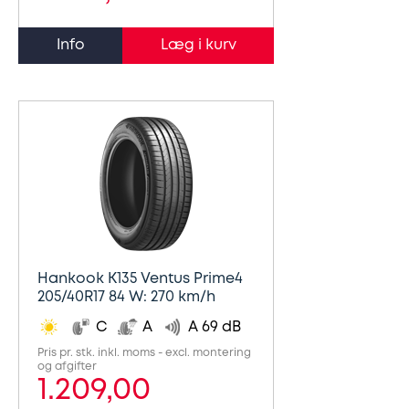
Info
Hankook K135 Ventus Prime4
205/40R17 84 W: 270 km/h
C
A
A 69 dB
Pris pr. stk. inkl. moms - excl. montering
og afgifter
1.209,00