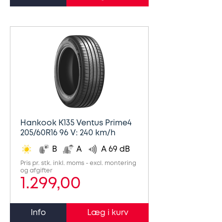
Hankook K135 Ventus Prime4
205/60R16 96 V: 240 km/h
B
A
A 69 dB
Pris pr. stk. inkl. moms - excl. montering
og afgifter
1.299,00
Info