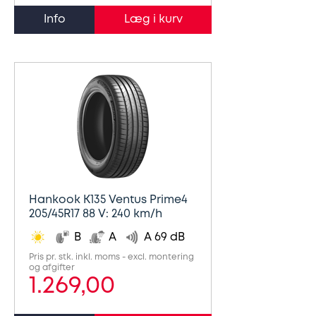
Info
Hankook K135 Ventus Prime4
205/45R17 88 V: 240 km/h
B
A
A 69 dB
Pris pr. stk. inkl. moms - excl. montering
og afgifter
1.269,00