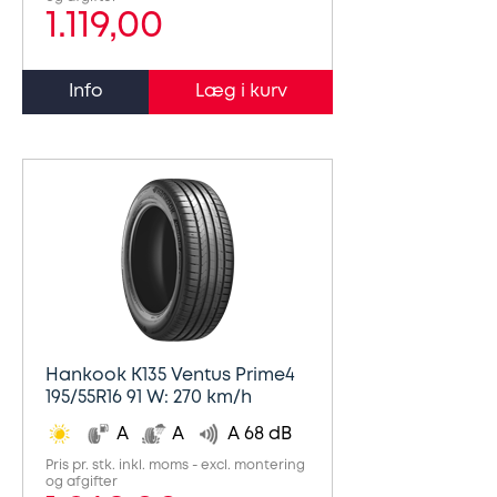
1.119,00
Info
Hankook K135 Ventus Prime4
195/55R16 91 W: 270 km/h
A
A
A 68 dB
Pris pr. stk. inkl. moms - excl. montering
og afgifter